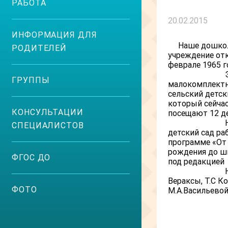
РАБОТА
20.02.2015
ИНФОРМАЦИЯ ДЛЯ
Наше дошко
РОДИТЕЛЕЙ
учреждение от
феврале 1965 г
Эт
ГРУППЫ
малокомплект
сельский детск
который сейча
КОНСУЛЬТАЦИИ
посещают 12 д
На
СПЕЦИАЛИСТОВ
детский сад ра
программе «От
рождения до 
ФГОС ДО
под редакцией
Н.Е
Вераксы, Т.С К
ФОТО
М.А.Васильево