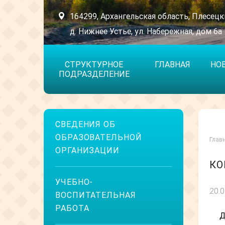
164299, Архангельская область, Плесецк
д. Нижнее Устье, ул. Набережная, дом 6а
СТРУКТУРНОЕ
ГЛАВНАЯ
НО
ПОДРАЗДЕЛЕНИЕ
СВЕДЕНИЯ ОБ
ОБРАЗОВАТЕЛЬНОЙ
Глав
ОРГАНИЗАЦИИ
КО
УЧЕБНО-
20.
ВОСПИТАТЕЛЬНАЯ
РАБОТА
Д