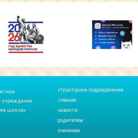
структурное подразделение
етное
главная
 учреждение
няя школа»
новости
родителям
ученикам