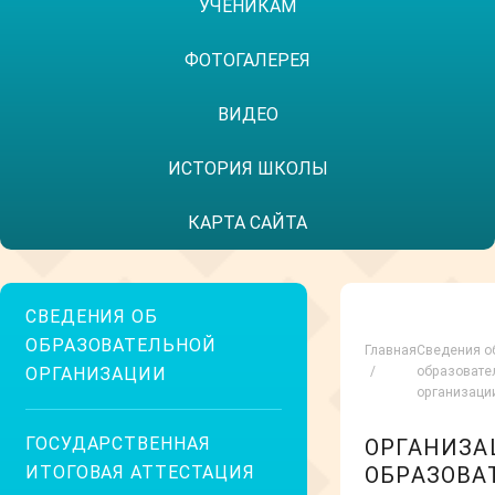
УЧЕНИКАМ
ФОТОГАЛЕРЕЯ
ВИДЕО
ИСТОРИЯ ШКОЛЫ
КАРТА САЙТА
СВЕДЕНИЯ ОБ
ОБРАЗОВАТЕЛЬНОЙ
Главная
Сведения о
ОРГАНИЗАЦИИ
образовате
организаци
ГОСУДАРСТВЕННАЯ
ОРГАНИЗА
ИТОГОВАЯ АТТЕСТАЦИЯ
ОБРАЗОВА