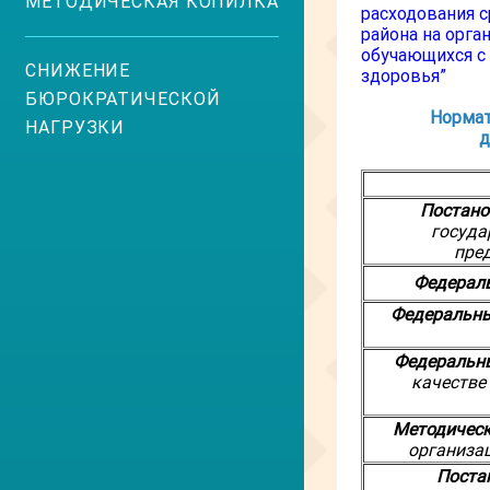
МЕТОДИЧЕСКАЯ КОПИЛКА
расходования 
района на орга
обучающихся с
СНИЖЕНИЕ
здоровья”
БЮРОКРАТИЧЕСКОЙ
Нормат
НАГРУЗКИ
д
Постано
госуда
пре
Федерал
Федеральны
Федеральн
качестве
Методическ
организа
Поста