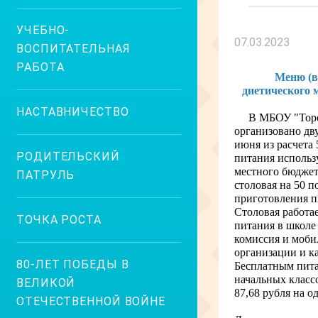
УЧЕБНО-
07.03.2023
ВОСПИТАТЕЛЬНАЯ
РАБОТА
Меню (в
диетического 
НАСТАВНИЧЕСТВО
В МБОУ "Торо
организовано дву
июня из расчета 
РОДИТЕЛЬСКИЙ
питания использ
местного бюджет
ПАТРУЛЬ
столовая на 50 
приготовления п
Столовая работае
ТОЧКА РОСТА
питания в школе
комиссия и моби
организации и ка
80-ЛЕТ ПОБЕДЫ В
Бесплатным пита
начальных классо
ВЕЛИКОЙ
87,68 рубля на 
ОТЕЧЕСТВЕННОЙ ВОЙНЕ