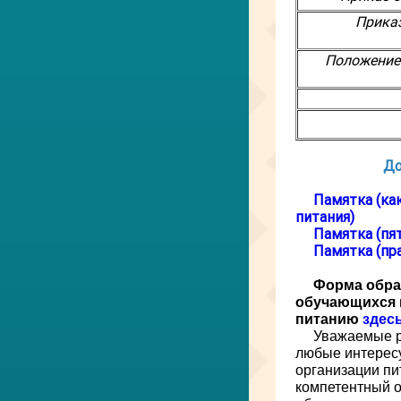
Прика
Положение 
До
Памятка (ка
питания)
Памятка (пя
Памятка (пр
Форма обра
обучающихся 
питанию
здес
Уважаемые р
любые интерес
организации пи
компетентный о