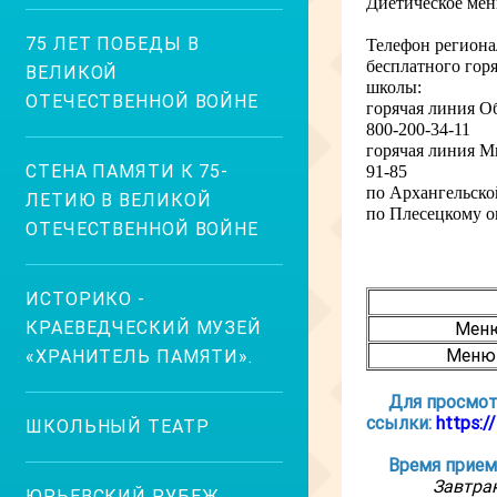
Диетическое мен
75 ЛЕТ ПОБЕДЫ В
Телефон региона
бесплатного гор
ВЕЛИКОЙ
школы:
ОТЕЧЕСТВЕННОЙ ВОЙНЕ
горячая линия О
800-200-34-11
горячая линия М
СТЕНА ПАМЯТИ К 75-
91-85
по Архангельской
ЛЕТИЮ В ВЕЛИКОЙ
по Плесецкому ок
ОТЕЧЕСТВЕННОЙ ВОЙНЕ
ИСТОРИКО -
КРАЕВЕДЧЕСКИЙ МУЗЕЙ
Меню
Меню 
«ХРАНИТЕЛЬ ПАМЯТИ».
Для просмот
ссылки:
https:/
ШКОЛЬНЫЙ ТЕАТР
Время прием
Завтрак
ЮРЬЕВСКИЙ РУБЕЖ