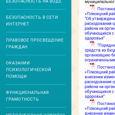
БЕЗОПАСНОСТЬ НА ВОДЕ
муниципального
Постано
«Плесецкий рай
БЕЗОПАСНОСТЬ В СЕТИ
“Об утверждени
расходования 
ИНТЕРНЕТ
района на орга
обучающихся с
здоровья”
ПРАВОВОЕ ПРОСВЕЩЕНИЕ
“Порядок
ГРАЖДАН.
средств из бю
организацию б
ограниченными
ОКАЗАНИИ
Постанов
ПСИХОЛОГИЧЕСКОЙ
«Плесецкий райо
ПОМОЩИ.
внесении измен
расходования 
района на орга
обучающихся с
ФУНКЦИОНАЛЬНАЯ
здоровья”
ГРАМОТНОСТЬ
Постано
«Плесецкий райо
внесении измен