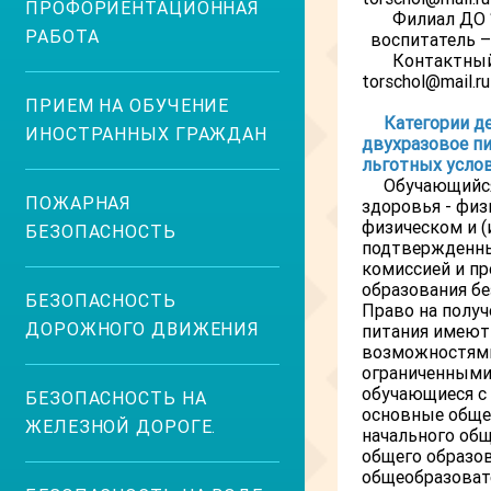
ПРОФОРИЕНТАЦИОННАЯ
Филиал ДО “
РАБОТА
воспитатель – 
Контактный 
torschol@mail.ru
ПРИЕМ НА ОБУЧЕНИЕ
Категории д
ИНОСТРАННЫХ ГРАЖДАН
двухразовое пи
льготных услов
Обучающийс
ПОЖАРНАЯ
здоровья - физ
физическом и (
БЕЗОПАСНОСТЬ
подтвержденны
комиссией и п
образования бе
БЕЗОПАСНОСТЬ
Право на получ
ДОРОЖНОГО ДВИЖЕНИЯ
питания имеют
возможностями
ограниченными
обучающиеся с
БЕЗОПАСНОСТЬ НА
основные обще
ЖЕЛЕЗНОЙ ДОРОГЕ.
начального общ
общего образо
общеобразоват