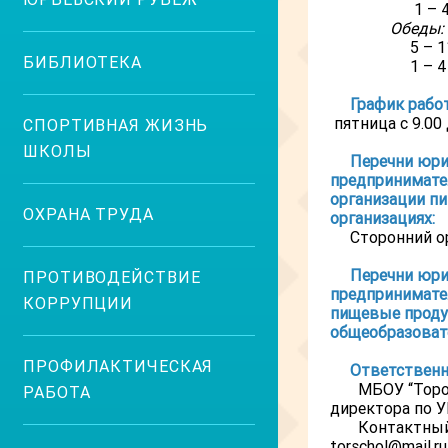
1 – 4 кла
Обеды:
5 – 11 кла
БИБЛИОТЕКА
1 – 4 клас
График рабо
пятница с 9.00 
СПОРТИВНАЯ ЖИЗНЬ
ШКОЛЫ
Перечни юри
предпринимате
организации п
ОХРАНА ТРУДА
организациях:
Сторонний о
Перечни юри
ПРОТИВОДЕЙСТВИЕ
предпринимате
КОРРУПЦИИ
пищевые проду
общеобразоват
ПРОФИЛАКТИЧЕСКАЯ
Ответственн
МБОУ “Торос
РАБОТА
директора по У
Контактный 
torschol@mail.r