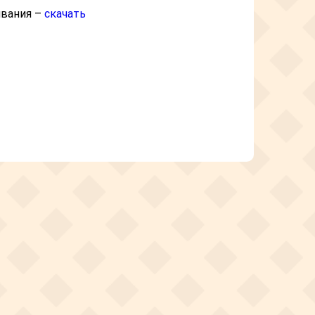
ивания –
скачать