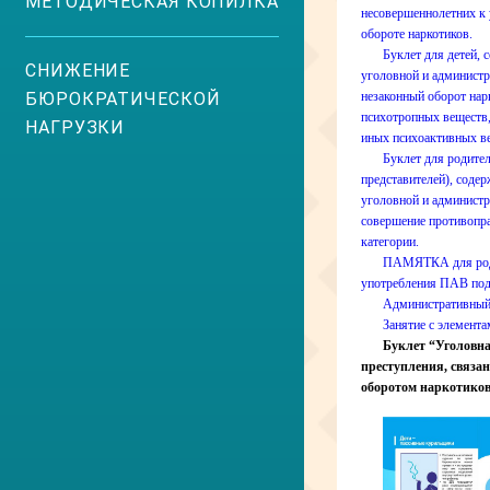
МЕТОДИЧЕСКАЯ КОПИЛКА
несовершеннолетних к 
обороте наркотиков.
Буклет для детей,
СНИЖЕНИЕ
уголовной и администр
БЮРОКРАТИЧЕСКОЙ
незаконный оборот нар
психотропных веществ,
НАГРУЗКИ
иных психоактивных в
Буклет для родите
представителей), сод
уголовной и администр
совершение противопр
категории.
ПАМЯТКА для роди
употребления ПАВ по
Административный
Занятие с элемент
Буклет “Уголовна
преступления, связа
оборотом наркотико