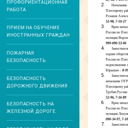
ПРОФОРИЕНТАЦИОННАЯ
Начальник
РАБОТА
Плесецкому ра
Розанов Алексе
52-98, 7-10-27
ПРИЕМ НА ОБУЧЕНИЕ
Врио нача
России по Пле
ИНОСТРАННЫХ ГРАЖДАН
полиции Ворон
999-090-53-06
Заместител
ПОЖАРНАЯ
охране общест
России по Пле
БЕЗОПАСНОСТЬ
подполковник 
Юрьевич –
8-99
Заместител
БЕЗОПАСНОСТЬ
начальник ОУ
ДОРОЖНОГО ДВИЖЕНИЯ
Плесецкому ра
Трубин Руслан
52-96, 7-16-89
Врио нач
БЕЗОПАСНОСТЬ НА
России по Пле
ЖЕЛЕЗНОЙ ДОРОГЕ.
полиции Лизун
090-34-97, 7-1
Заместител