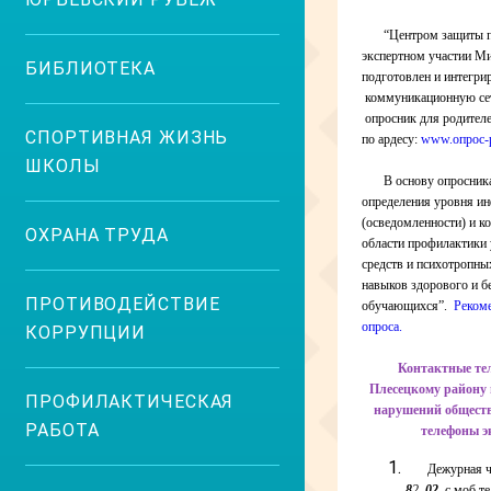
“Центром защиты п
экспертном участии М
БИБЛИОТЕКА
подготовлен и интегри
коммуникационную сет
опросник для родителе
СПОРТИВНАЯ ЖИЗНЬ
по ардесу:
www.опрос-р
ШКОЛЫ
В основу опросник
определения уровня и
(осведомленности) и к
ОХРАНА ТРУДА
области профилактики 
средств и психотропны
навыков здорового и б
ПРОТИВОДЕЙСТВИЕ
обучающихся”.
Реком
опроса.
КОРРУПЦИИ
Контактные те
Плесецкому району 
ПРОФИЛАКТИЧЕСКАЯ
нарушений обществ
РАБОТА
телефоны э
Дежурная 
8
2
,
02
, с моб.