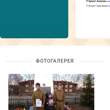
!!! Буклет Алкоголь
ск
!!! Буклет Стиль жизни
с
ФОТОГАЛЕРЕЯ