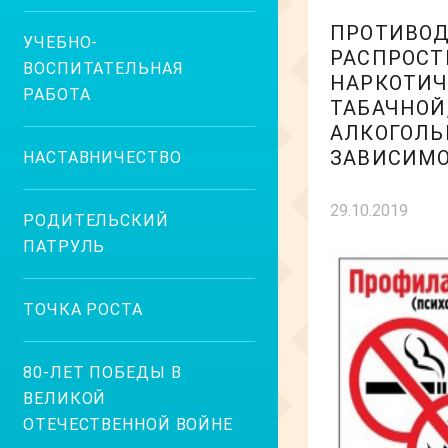
ПРОТИВО
УЧЕБНО-
РАСПРОС
ВОСПИТАТЕЛЬНАЯ
НАРКОТИЧ
РАБОТА
ТАБАЧНОЙ
АЛКОГОЛЬ
ЗАВИСИМ
НАСТАВНИЧЕСТВО
29.10.2019
РОДИТЕЛЬСКИЙ
ПАТРУЛЬ
ТОЧКА РОСТА
80-ЛЕТ ПОБЕДЫ В
ВЕЛИКОЙ
ОТЕЧЕСТВЕННОЙ ВОЙНЕ