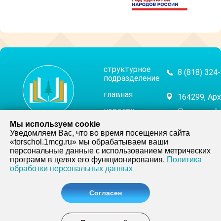
структурное
8 (818) 324
подразделение
главная
164299, Арх
новости
Плесецкий р
муниципальное
Мы используем cookie
ул. Набереж
родителям
Уведомляем Вас, что во время посещения сайта
бюджетное
«torschol.1mcg.ru» мы обрабатываем ваши
ученикам
персональные данные с использованием метрических
общеобразовательное
фотогалерея
НАП
программ в целях его функционирования.
Политика
учреждение
обработки персональных данных
видео
«торосозерская
история
Согласен
средняя школа»
школы
КАРТА
карта сайта
САЙТА