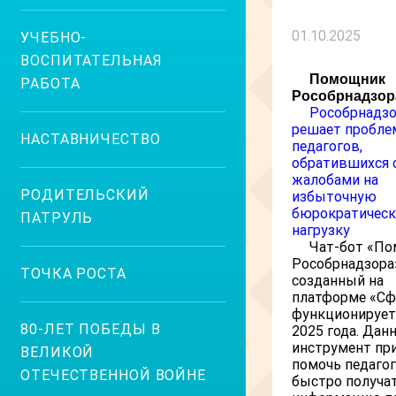
01.10.2025
УЧЕБНО-
ВОСПИТАТЕЛЬНАЯ
Помощник
РАБОТА
Рособрнадзор
Рособрнадз
решает пробл
НАСТАВНИЧЕСТВО
педагогов,
обратившихся 
жалобами на
РОДИТЕЛЬСКИЙ
избыточную
бюрократичес
ПАТРУЛЬ
нагрузку
Чат-бот «П
Рособрнадзора
ТОЧКА РОСТА
созданный на
платформе «Сф
функционирует
80-ЛЕТ ПОБЕДЫ В
2025 года. Дан
инструмент пр
ВЕЛИКОЙ
помочь педаго
ОТЕЧЕСТВЕННОЙ ВОЙНЕ
быстро получа