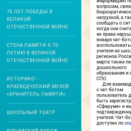
информацию п
вопросам, свя
75 ЛЕТ ПОБЕДЫ В
бюрократическ
нагрузкой, а т
ВЕЛИКОЙ
сообщать о сит
ОТЕЧЕСТВЕННОЙ ВОЙНЕ
когда они счит
их права наруш
января чат-бот
СТЕНА ПАМЯТИ К 75-
воспользовать
учителя из шко
ЛЕТИЮ В ВЕЛИКОЙ
регионов России
ОТЕЧЕСТВЕННОЙ ВОЙНЕ
марта также пе
дошкольного
образования и
СПО.
ИСТОРИКО -
Для взаимод
КРАЕВЕДЧЕСКИЙ МУЗЕЙ
с чат-ботом
«ХРАНИТЕЛЬ ПАМЯТИ».
пользователь 
быть зарегист
«Сферуме» и и
подтвержденн
ШКОЛЬНЫЙ ТЕАТР
учителя. Чат-б
доступен по
сс
ЮРЬЕВСКИЙ РУБЕЖ